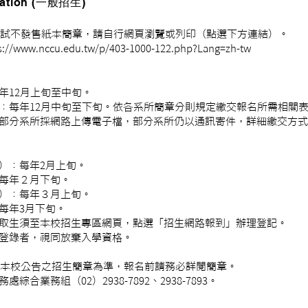
nation (一般招生)
試不發售紙本簡章，請自行網頁瀏覽或列印（點選下方連結）。
s://www.nccu.edu.tw/p/403-1000-122.php?Lang=zh-tw
年12月上旬至中旬。
：每年12月中旬至下旬。依各系所簡章分則規定繳交報名所需相關
部分系所採網路上傳電子檔，部分系所仍以通訊寄件，詳細繳交方式
）：每年2月上旬。
每年２月下旬。
）：每年３月上旬。
每年3月下旬。
取生須至本校招生專區網頁，點選「招生網路報到」辦理登記。
錄者，視同放棄入學資格。
本校公告之招生簡章為準，報名前請務必詳閱簡章。
業務組（02）2938-7892、2938-7893。