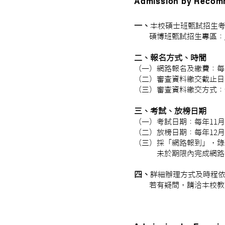
Admission by Recom
一、
本校碩士班甄試招生
碩博班甄試招生專區：
二、報名方式、時間
（一）網路報名及繳費：每
（二）審查資料繳交截止日
（三）審查資料繳交方式：
三、考試、放榜日期
（一）考試日期：每年11
（二）放榜日期：每年12
（三）採「網路報到」，錄
未於期限內完成網路登
四、
詳細辦理方式及時程
若有疑問，請洽本校教務處綜合