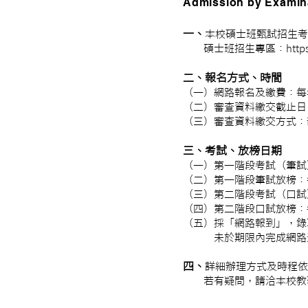
Admission by Exami
一、
本校碩士班甄試招生考
碩士班招生專區：
http
二、報名方式、時間
（一）網路報名及繳費：每
（二）審查資料繳交截止日
（三）審查資料繳交方式：
三、考試、放榜日期
（一）第一階段考試（筆試
（二）第一階段筆試放榜：
（三）第二階段考試（口試
（四）第二階段口試放榜：
（五）採「網路報到」，錄
未於期限內完成網路登
四、
詳細辦理方式及時程依
若有疑問，請洽本校教務處綜合