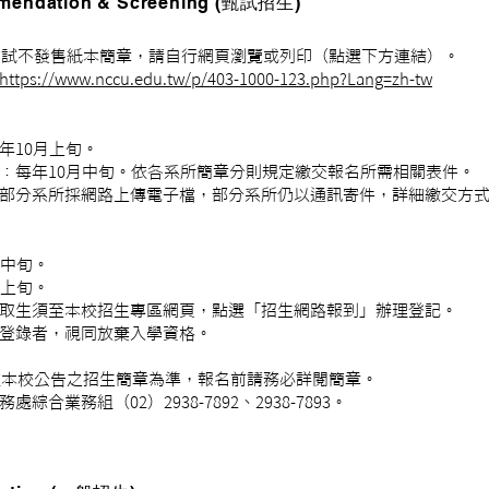
mendation & Screening (甄試招生)
考試不發售紙本簡章，請自行網頁瀏覽或列印（點選下方連結）。
https://www.nccu.edu.tw/p/403-1000-123.php?Lang=zh-tw
年10月上旬。
：每年10月中旬。依各系所簡章分則規定繳交報名所需相關表件。
部分系所採網路上傳電子檔，部分系所仍以通訊寄件，詳細繳交方
月中旬。
月上旬。
取生須至本校招生專區網頁，點選「招生網路報到」辦理登記。
錄者，視同放棄入學資格。
依本校公告之招生簡章為準，報名前請務必詳閱簡章。
業務組（02）2938-7892、2938-7893。