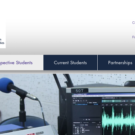
C
F
spective Students
Current Students
Partnerships