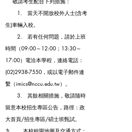
    敬請考生配合下列措施：
	1.   當天不開放校外人士(含考
生)車輛入校。
	2.   若有任何問題，請於上班
時間（09:00～12:00；13:30～
17:00）電洽本學程，連絡電話：
(02)
2938-7550，或以電子郵件連
繫（imics@nccu.edu.tw
）
。
	3.   其餘相關措施，敬請隨時
留意本校招生專區公告，路徑：政
大首頁/招生專區/碩士班甄試。
九、    本校校園地圖及交通方式：