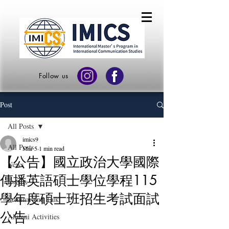
Follow us
Post
All Posts
imics9
All Posts
Mar 5
1 min read
【公告】國立政治大學國際
News
傳播英語碩士學位學程115
Events
學年度碩士班招生考試面試
Seminar and Talk
公告
Alumni Activities