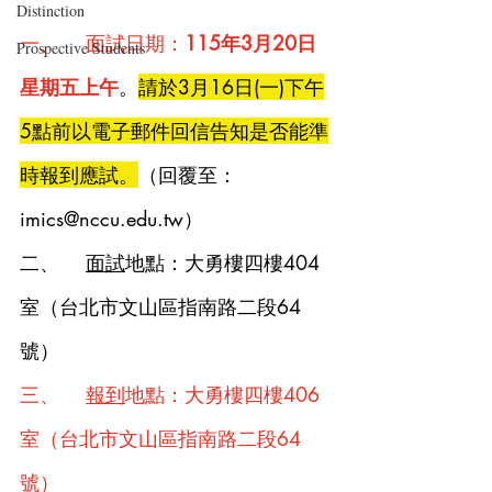
Distinction
一、    面試日期：
115年3月20日
Prospective Students
星期五上午
。
請於3月16日(一)
下午
5點前以電子郵件回信告知是否能準
時報到應試。
（回覆至：
imics@nccu.edu.tw
）
二、    
面試
地點：大勇樓四樓404
室（台北市文山區指南路二段64
號）
三、    
報到
地點：大勇樓四樓406
室（台北市文山區指南路二段64
號）