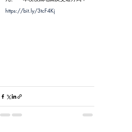
https://bit.ly/3tcF4Kj
Recent Posts
See All